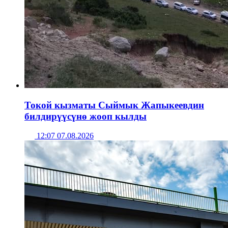
Токой кызматы Сыймык Жапыкеевдин
билдирүүсүнө жооп кылды
12:07 07.08.2026