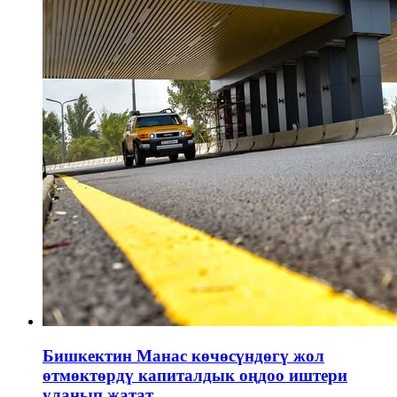
Бишкектин Манас көчөсүндөгү жол
өтмөктөрдү капиталдык оңдоо иштери
уланып жатат