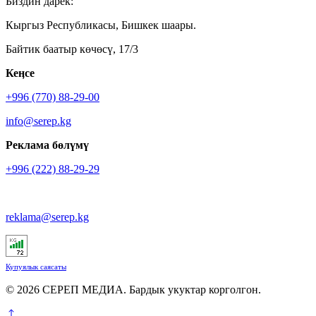
Биздин дарек:
Кыргыз Республикасы, Бишкек шаары.
Байтик баатыр көчөсү, 17/3
Кеӊсе
+996 (770) 88-29-00
info@serep.kg
Реклама бөлүмү
+996 (222) 88-29-29
reklama@serep.kg
Купуялык саясаты
© 2026 СЕРЕП МЕДИА. Бардык укуктар корголгон.