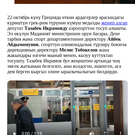
22-октябрь күнү Грецияда өткөн ардагерлер арасындагы
күрөштүн грек-рим түрүнөн күмүш медалды
жеңип алган
депутат
Тазабек Икрамовду
аэропорттон тосуп алышты.
Эл өкүлүн Маданият министринин орун басары, Дене
тарбия жана спорт департаментинин директору
Айбек
Абдымомунов
, спорттун олимпиадалык түрлөрү боюнча
дирекциянын директору
Мелис Тобокелов
жана
жакындары өзгөчө маанай менен, кызуу куттуктап
тосушту. Тазабек Икрамов бул жеңиштин артында чоң
эмгек жатканын белгилеп, аны колдогон, ишенген, ага
дем берген кыргыз элине ыраазычылыгын билдирди.