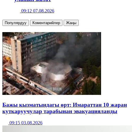
09:12 07.08.2026
Популярдуу
Коментарийлер
Жаңы
Бажы кызматындагы өрт: Имараттан 10 жаран
куткаруучулар тарабынан эвакуацияланды
09:15 03.08.2026