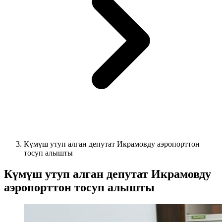
Күмүш утуп алган депутат Икрамовду аэропорттон
тосуп алышты
Күмүш утуп алган депутат Икрамовду
аэропорттон тосуп алышты