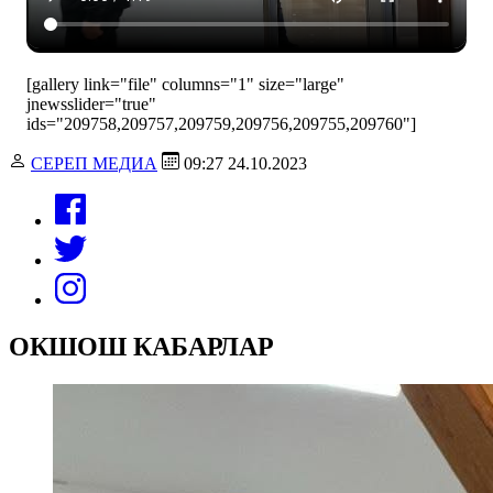
[gallery link="file" columns="1" size="large"
jnewsslider="true"
ids="209758,209757,209759,209756,209755,209760"]
СЕРЕП МЕДИА
09:27 24.10.2023
ОКШОШ КАБАРЛАР