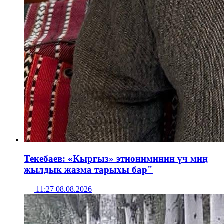
Текебаев: «Кыргыз» этнониминин үч миң
жылдык жазма тарыхы бар"
11:27 08.08.2026