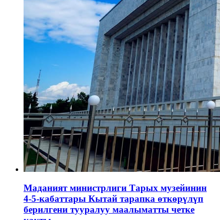
Маданият министрлиги Тарых музейинин
4-5-кабаттары Кытай тарапка өткөрүлүп
берилгени тууралуу маалыматты четке