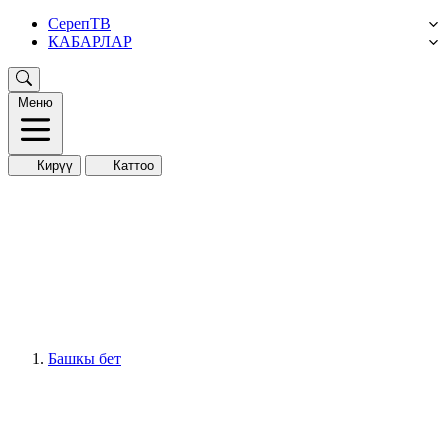
СерепТВ
КАБАРЛАР
Меню
Кирүү
Каттоо
Башкы бет