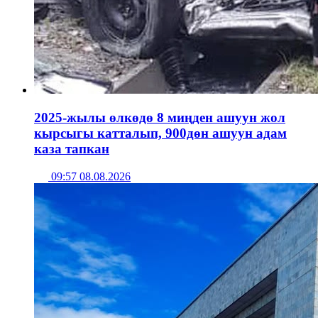
2025-жылы өлкөдө 8 миңден ашуун жол
кырсыгы катталып, 900дөн ашуун адам
каза тапкан
09:57 08.08.2026