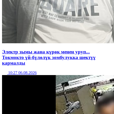
Электр зымы жана күрөк менен уруп...
Токмокто үй-бүлөлүк зомбулукка шектүү
кармалды
10:27 06.08.2026