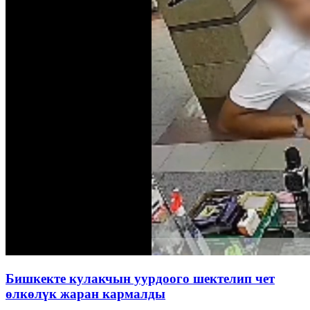
Бишкекте кулакчын уурдоого шектелип чет
өлкөлүк жаран кармалды