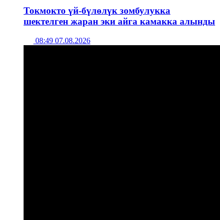
Токмокто үй-бүлөлүк зомбулукка
шектелген жаран эки айга камакка алынды
08:49 07.08.2026