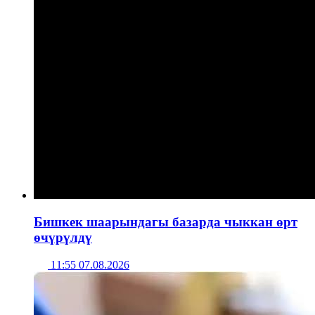
Бишкек шаарындагы базарда чыккан өрт
өчүрүлдү
11:55 07.08.2026