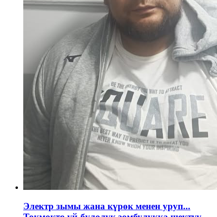
Электр зымы жана күрөк менен уруп...
Токмокто үй-бүлөлүк зомбулукка шектүү