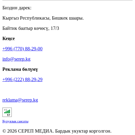
Биздин дарек:
Кыргыз Республикасы, Бишкек шаары.
Байтик баатыр көчөсү, 17/3
Кеӊсе
+996 (770) 88-29-00
info@serep.kg
Реклама бөлүмү
+996 (222) 88-29-29
reklama@serep.kg
Купуялык саясаты
© 2026 СЕРЕП МЕДИА. Бардык укуктар корголгон.