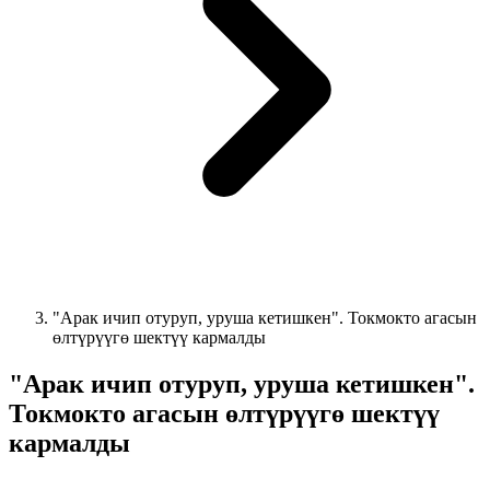
"Арак ичип отуруп, уруша кетишкен". Токмокто агасын
өлтүрүүгө шектүү кармалды
"Арак ичип отуруп, уруша кетишкен".
Токмокто агасын өлтүрүүгө шектүү
кармалды