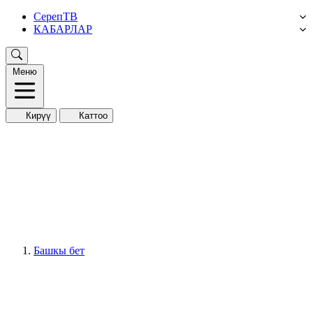
СерепТВ
КАБАРЛАР
Меню
Кирүү
Каттоо
Башкы бет