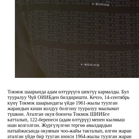
Токмок шаарында адам өлтүрүүгө шектүү кармалды. Бул
тууралуу Чүй ОИИБден билдиришти. Кечээ, 14-сентябрь
күнү Токмок шаарындагы үйдө 1961-жылы туулган
жарандын киши колдуу болгону тууралуу маалымат
түшкөн. Аталган окуя боюнча Токмок ШИИБге
катталып, 122-беренеси (адам өлтүрүү) менен кылмыш
иши козголгон. Жүргүзүлгөн тергөө амалдардын
натыйжасында окуянын чоо-жайы такталып, өлгөн жаран
аталган үйдө бир тууган иниси 1964-жылы туулган жаран