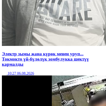
Электр зымы жана күрөк менен уруп...
Токмокто үй-бүлөлүк зомбулукка шектүү
кармалды
10:27 06.08.2026