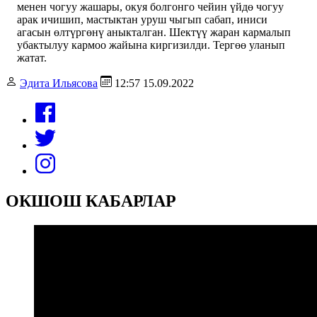
менен чогуу жашары, окуя болгонго чейин үйдө чогуу
арак ичишип, мастыктан уруш чыгып сабап, иниси
агасын өлтүргөнү аныкталган. Шектүү жаран кармалып
убактылуу кармоо жайына киргизилди. Тергөө уланып
жатат.
Эдита Ильясова
12:57 15.09.2022
ОКШОШ КАБАРЛАР