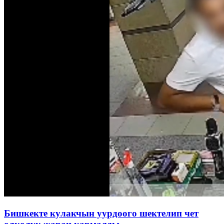
Бишкекте кулакчын уурдоого шектелип чет