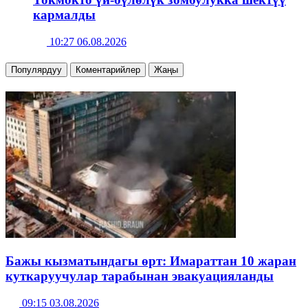
кармалды
10:27 06.08.2026
Популярдуу
Коментарийлер
Жаңы
Бажы кызматындагы өрт: Имараттан 10 жаран
куткаруучулар тарабынан эвакуацияланды
09:15 03.08.2026