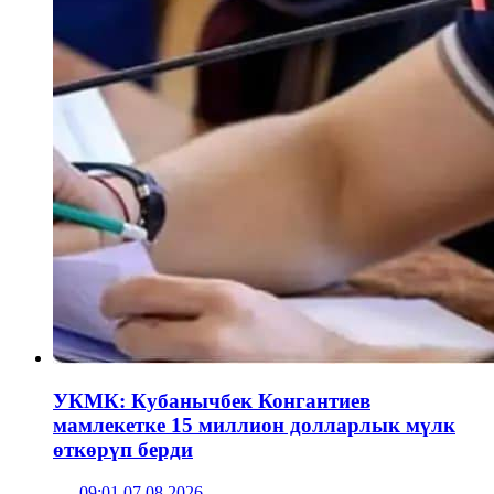
УКМК: Кубанычбек Конгантиев
мамлекетке 15 миллион долларлык мүлк
өткөрүп берди
09:01 07.08.2026