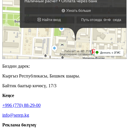
Биздин дарек:
Кыргыз Республикасы, Бишкек шаары.
Байтик баатыр көчөсү, 17/3
Кеӊсе
+996 (770) 88-29-00
info@serep.kg
Реклама бөлүмү