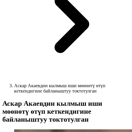
Аскар Акаевдин кылмыш иши мөөнөтү өтүп
кеткендигине байланыштуу токтотулган
Аскар Акаевдин кылмыш иши
мөөнөтү өтүп кеткендигине
байланыштуу токтотулган