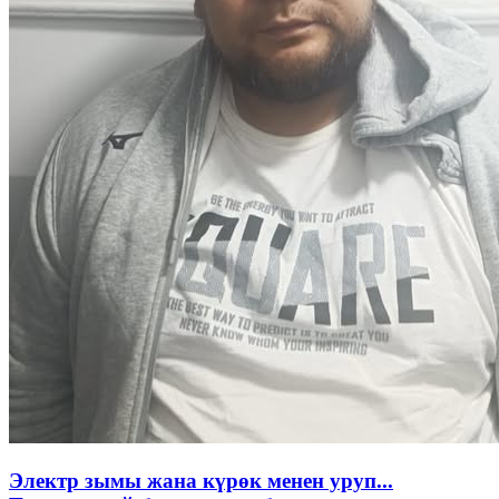
Электр зымы жана күрөк менен уруп...