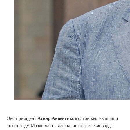
Экс-президент
Аскар Акаевге
козголгон кылмыш иши
токтотулду. Маалыматты журналисттерге 13-январда