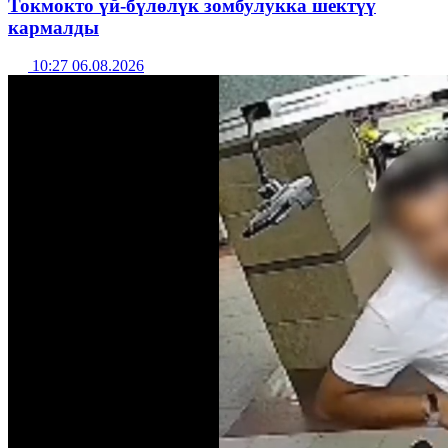
Токмокто үй-бүлөлүк зомбулукка шектүү
кармалды
10:27 06.08.2026