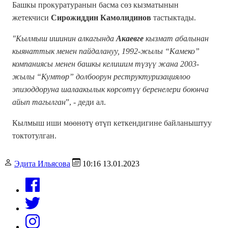
Башкы прокуратуранын басма сөз кызматынын
жетекчиси
Сирожиддин Камолидинов
тастыктады.
"Кылмыш ишинин алкагында
Акаевге
кызмат абалынан
кыянаттык менен пайдалануу, 1992-жылы “Камеко”
компаниясы менен башкы келишим түзүү жана 2003-
жылы “Кумтөр” долбоорун реструктуризациялоо
эпизоддоруна шалаакылык көрсөтүү беренелери боюнча
айып тагылган
”, - деди ал.
Кылмыш иши мөөнөтү өтүп кеткендигине байланыштуу
токтотулган.
Эдита Ильясова
10:16 13.01.2023