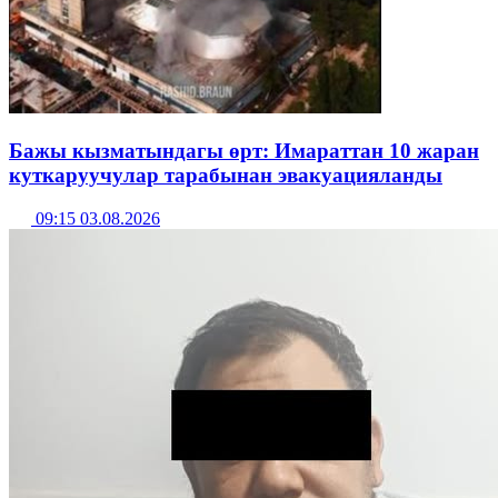
Бажы кызматындагы өрт: Имараттан 10 жаран
куткаруучулар тарабынан эвакуацияланды
09:15 03.08.2026