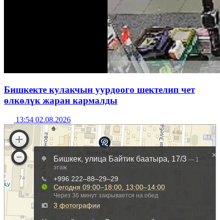
Бишкекте кулакчын уурдоого шектелип чет
өлкөлүк жаран кармалды
13:54 02.08.2026