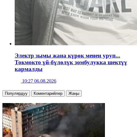
Электр зымы жана күрөк менен уруп...
Токмокто үй-бүлөлүк зомбулукка шектүү
кармалды
10:27 06.08.2026
Популярдуу
Коментарийлер
Жаңы