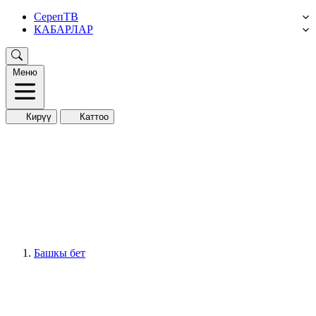
СерепТВ
КАБАРЛАР
Меню
Кирүү
Каттоо
Башкы бет