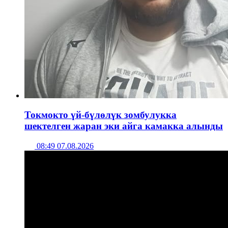
Токмокто үй-бүлөлүк зомбулукка
шектелген жаран эки айга камакка алынды
08:49 07.08.2026