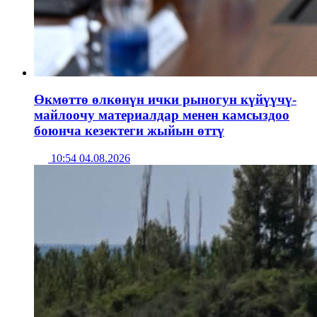
Өкмөттө өлкөнүн ички рыногун күйүүчү-
майлоочу материалдар менен камсыздоо
боюнча кезектеги жыйын өттү
10:54 04.08.2026