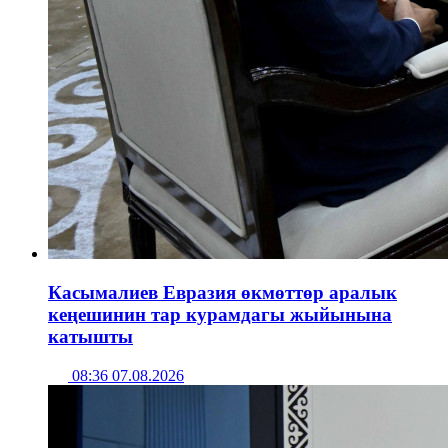
Касымалиев Евразия өкмөттөр аралык
кеңешинин тар курамдагы жыйынына
катышты
08:36 07.08.2026