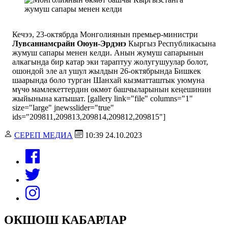
Кечээ, 23-октябрда Монголиянын премьер-министри
Лувсаннамсрайн Оюун-Эрдэнэ
Кыргыз Республикасына
жумуш сапары менен келди. Анын жумуш сапарынын
алкагында бир катар эки тараптуу жолугушуулар болот,
ошондой эле ал ушул жылдын 26-октябрында Бишкек
шаарында боло турган Шанхай кызматташтык уюмуна
мүчө мамлекеттердин өкмөт башчыларынын кеңешинин
жыйынына катышат. [gallery link="file" columns="1"
size="large" jnewsslider="true"
ids="209811,209813,209814,209812,209815"]
СЕРЕП МЕДИА
10:39 24.10.2023
ОКШОШ КАБАРЛАР