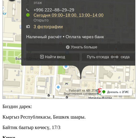
Биздин дарек:
Кыргыз Республикасы, Бишкек шаары.
Байтик баатыр көчөсү, 17/3
Кеӊсе