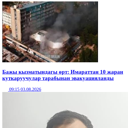
Бажы кызматындагы өрт: Имараттан 10 жаран
куткаруучулар тарабынан эвакуацияланды
09:15 03.08.2026