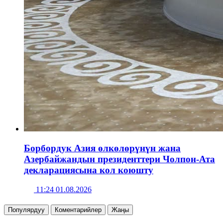
Борбордук Азия өлкөлөрүнүн жана
Азербайжандын президенттери Чолпон-Ата
декларациясына кол коюшту
11:24 01.08.2026
Популярдуу
Коментарийлер
Жаңы