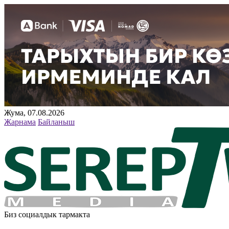
Жума, 07.08.2026
Жарнама
Байланыш
Биз социалдык тармакта