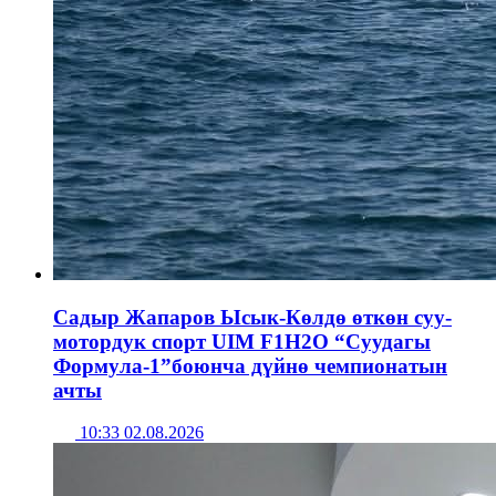
Садыр Жапаров Ысык-Көлдө өткөн суу-
мотордук спорт UIM F1H2O “Суудагы
Формула-1”боюнча дүйнө чемпионатын
ачты
10:33 02.08.2026