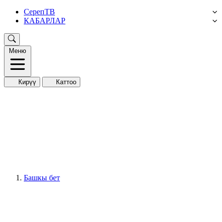
СерепТВ
КАБАРЛАР
Меню
Кирүү
Каттоо
Башкы бет