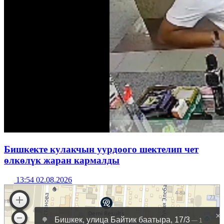
Бишкекте кулакчын уурдоого шектелип чет
өлкөлүк жаран кармалды
13:54 02.08.2026