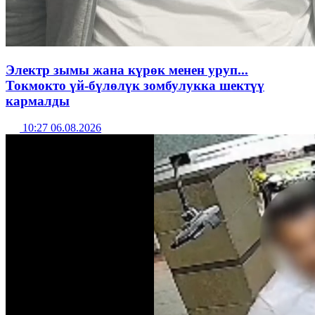
Электр зымы жана күрөк менен уруп...
Токмокто үй-бүлөлүк зомбулукка шектүү
кармалды
10:27 06.08.2026