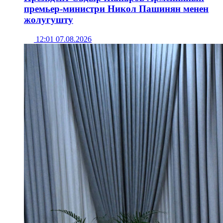
премьер-министри Никол Пашинян менен
жолугушту
12:01 07.08.2026