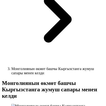
Монголиянын өкмөт башчы Кыргызстанга жумуш
сапары менен келди
Монголиянын өкмөт башчы
Кыргызстанга жумуш сапары менен
келди