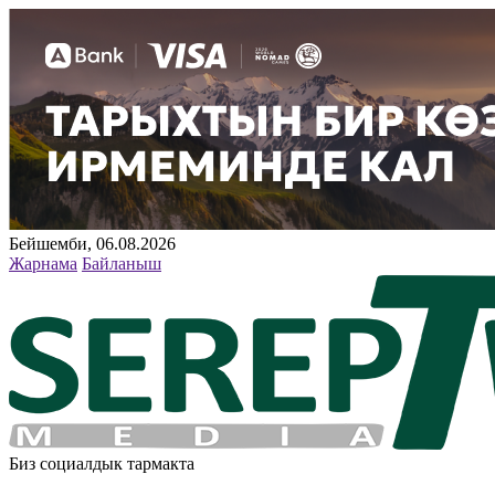
Бейшемби, 06.08.2026
Жарнама
Байланыш
Биз социалдык тармакта