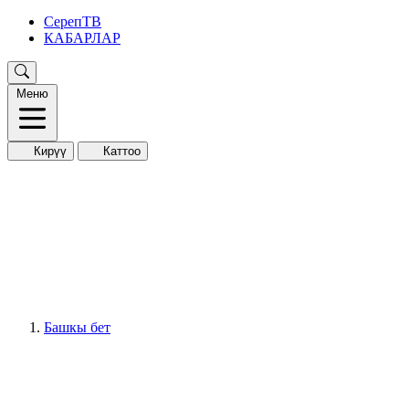
СерепТВ
КАБАРЛАР
Меню
Кирүү
Каттоо
Башкы бет