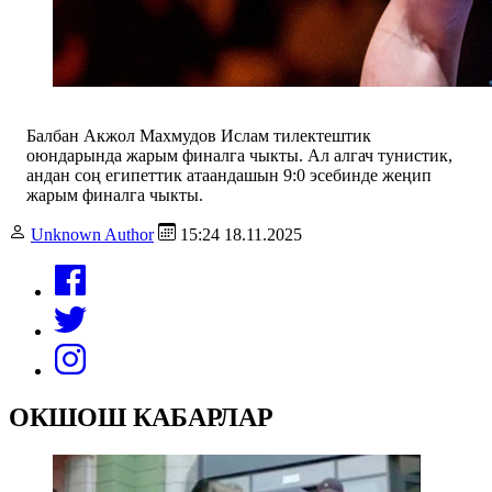
Балбан Акжол Махмудов Ислам тилектештик
оюндарында жарым финалга чыкты. Ал алгач тунистик,
андан соң египеттик атаандашын 9:0 эсебинде жеңип
жарым финалга чыкты.
Unknown Author
15:24 18.11.2025
ОКШОШ КАБАРЛАР