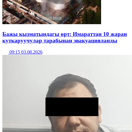
Бажы кызматындагы өрт: Имараттан 10 жаран
куткаруучулар тарабынан эвакуацияланды
09:15 03.08.2026