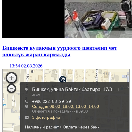
Бишкекте кулакчын уурдоого шектелип чет
өлкөлүк жаран кармалды
13:54 02.08.2026