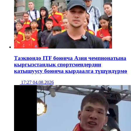
Таэквондо ITF боюнча Азия чемпионатына
кыргызстандык спортсмендердин
катышуусу боюнча кырдаалга түшүндүрмө
17:27 04.08.2026