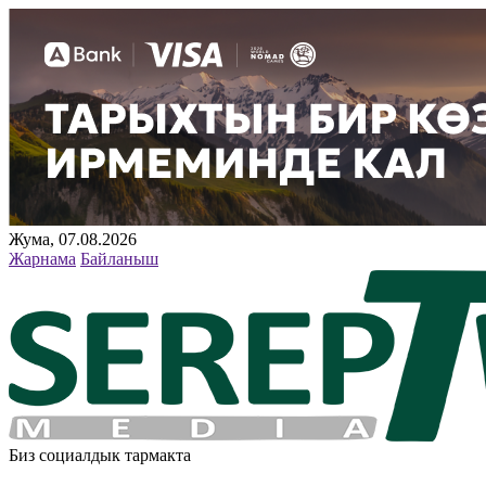
Жума, 07.08.2026
Жарнама
Байланыш
Биз социалдык тармакта