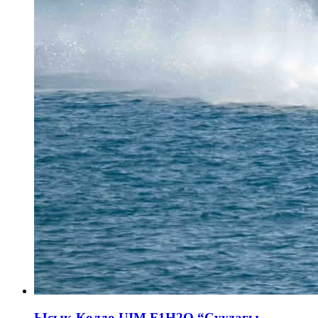
Ысык-Көлдө UIM F1H2O “Суудагы