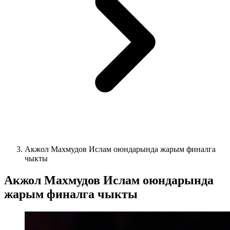
Акжол Махмудов Ислам оюндарында жарым финалга
чыкты
Акжол Махмудов Ислам оюндарында
жарым финалга чыкты