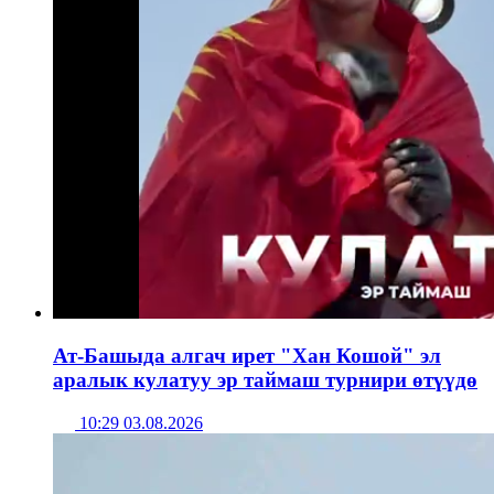
Ат-Башыда алгач ирет "Хан Кошой" эл
аралык кулатуу эр таймаш турнири өтүүдө
10:29 03.08.2026