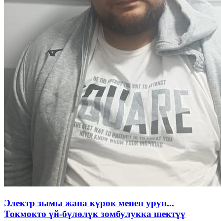
Электр зымы жана күрөк менен уруп...
Токмокто үй-бүлөлүк зомбулукка шектүү