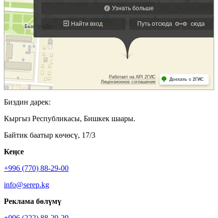
Биздин дарек:
Кыргыз Республикасы, Бишкек шаары.
Байтик баатыр көчөсү, 17/3
Кеӊсе
+996 (770) 88-29-00
info@serep.kg
Реклама бөлүмү
+996 (222) 88-29-29