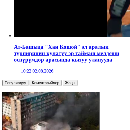
Ат-Башыда "Хан Кошой" эл аралык
турниринин кулатуу эр таймаш мелдеши
өспүрүмдөр арасында кызуу уланууда
10:22 02.08.2026
Популярдуу
Коментарийлер
Жаңы