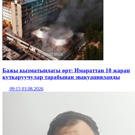
Бажы кызматындагы өрт: Имараттан 10 жаран
куткаруучулар тарабынан эвакуацияланды
09:15 03.08.2026