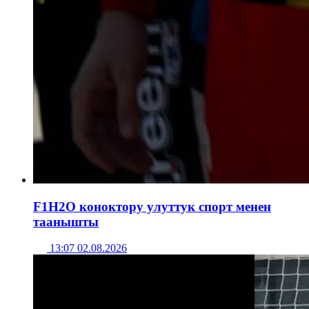
F1H2O коноктору улуттук спорт менен
таанышты
13:07 02.08.2026