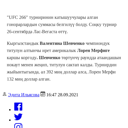
"UFC 266" турниринин катышуучулары алган
гонорарлардын суммасы белгилүү болду. Соңку турнир
26-сентябрда Лас-Вегаста өттү.
Кыргызстандык
Валентина Шевченко
чемпиондук
титулун алтынчы ирет америкалык
Лорен Мерфиге
каршы коргоду
. Шевченко
төртүнчү раундда атаандашын
нокаут менен жеңип, титулун сактап калды. Турнирдин
жыйынтыгында, ал 392 миң доллар алса, Лорен Мерфи
132 миң доллар алган.
Эдита Ильясова
16:47 28.09.2021