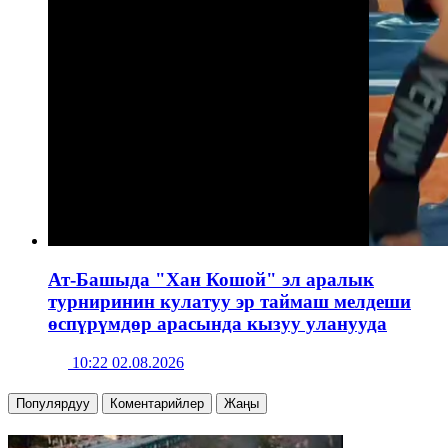
Ат-Башыда "Хан Кошой" эл аралык
турниринин кулатуу эр таймаш мелдеши
өспүрүмдөр арасында кызуу уланууда
10:22 02.08.2026
Популярдуу
Коментарийлер
Жаңы