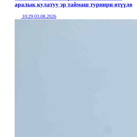
аралык кулатуу эр таймаш турнири өтүүдө
10:29 03.08.2026