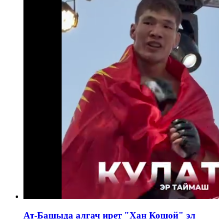
Ат-Башыда алгач ирет "Хан Кошой" эл