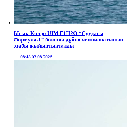
Ысык-Көлдө UIM F1H2O “Суудагы
Формула-1” боюнча дүйнө чемпионатынын
этабы жыйынтыкталды
08:48 03.08.2026