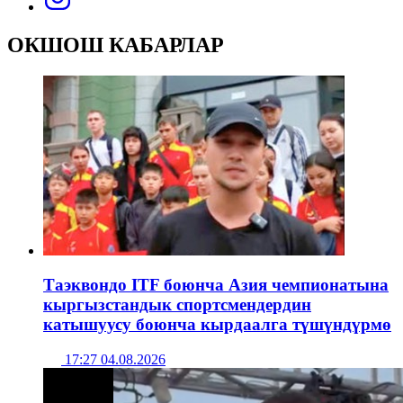
ОКШОШ КАБАРЛАР
Таэквондо ITF боюнча Азия чемпионатына
кыргызстандык спортсмендердин
катышуусу боюнча кырдаалга түшүндүрмө
17:27 04.08.2026