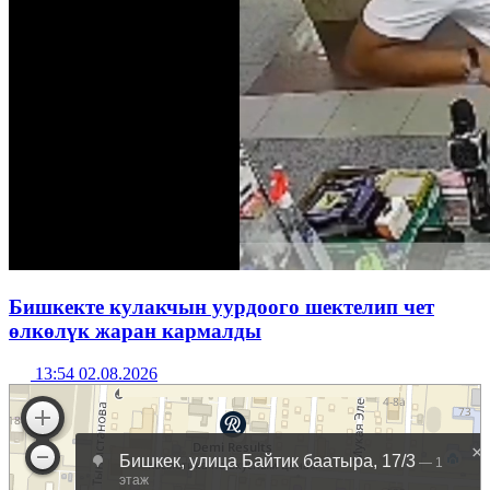
Бишкекте кулакчын уурдоого шектелип чет
өлкөлүк жаран кармалды
13:54 02.08.2026