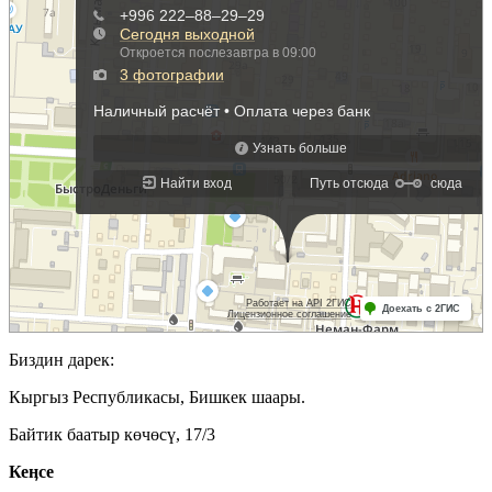
Биздин дарек:
Кыргыз Республикасы, Бишкек шаары.
Байтик баатыр көчөсү, 17/3
Кеӊсе