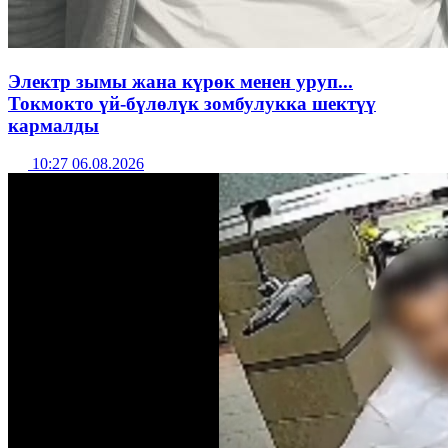
Электр зымы жана күрөк менен уруп...
Токмокто үй-бүлөлүк зомбулукка шектүү
кармалды
10:27 06.08.2026