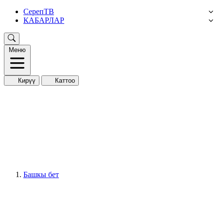
СерепТВ
КАБАРЛАР
Меню
Кирүү
Каттоо
Башкы бет