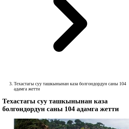
Техастагы суу ташкынынан каза болгондордун саны 104
адамга жетти
Техастагы суу ташкынынан каза
болгондордун саны 104 адамга жетти