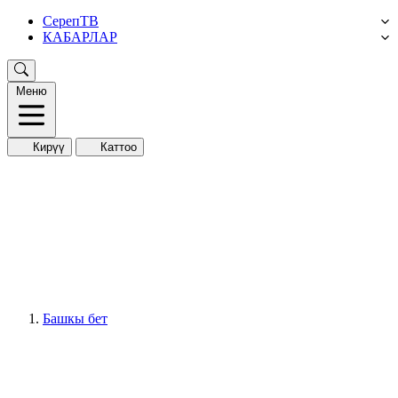
СерепТВ
КАБАРЛАР
Меню
Кирүү
Каттоо
Башкы бет