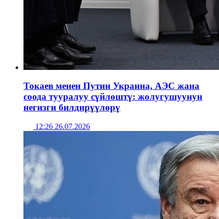
Токаев менен Путин Украина, АЭС жана
соода тууралуу сүйлөштү: жолугушуунун
негизги билдирүүлөрү
12:26 26.07.2026