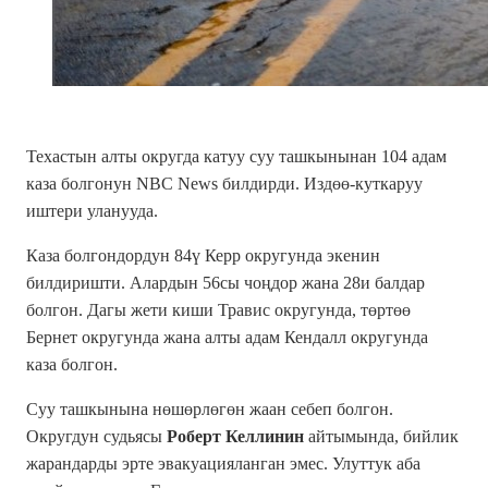
Техастын алты округда катуу суу ташкынынан 104 адам
каза болгонун NBC News билдирди. Издөө-куткаруу
иштери уланууда.
Каза болгондордун 84ү
​​Керр округунда экенин
билдиришти. Алардын 56сы чоңдор жана 28и балдар
болгон. Дагы жети киши Травис округунда, төртөө
Бернет округунда жана алты адам Кендалл округунда
каза болгон.
Суу ташкынына нөшөрлөгөн жаан себеп болгон.
Округдун судьясы
Роберт Келлинин
айтымында, бийлик
жарандарды эрте эвакуацияланган эмес. Улуттук аба