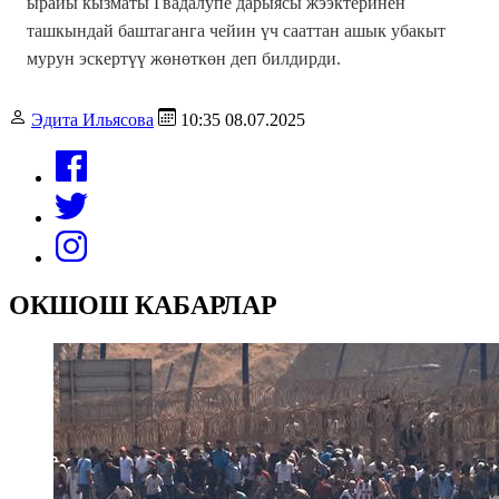
ырайы кызматы Гвадалупе дарыясы жээктеринен
ташкындай баштаганга чейин үч сааттан ашык убакыт
мурун эскертүү жөнөткөн деп билдирди.
Эдита Ильясова
10:35 08.07.2025
ОКШОШ КАБАРЛАР