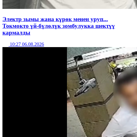
Электр зымы жана күрөк менен уруп...
Токмокто үй-бүлөлүк зомбулукка шектүү
кармалды
10:27 06.08.2026