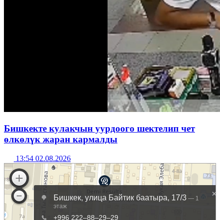
Бишкекте кулакчын уурдоого шектелип чет
өлкөлүк жаран кармалды
13:54 02.08.2026