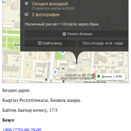
Биздин дарек:
Кыргыз Республикасы, Бишкек шаары.
Байтик баатыр көчөсү, 17/3
Кеӊсе
+996 (770) 88-29-00