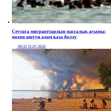
Сеутага мигранттардын массалык агымы:
ондон ашуун адам каза болду
09:33 31.07.2026