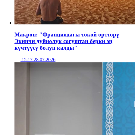
Макрон: "Франциядагы токой өрттөрү
Экинчи дүйнөлүк согуштан берки эң
күчтүүсү болуп калды"
15:17 28.07.2026