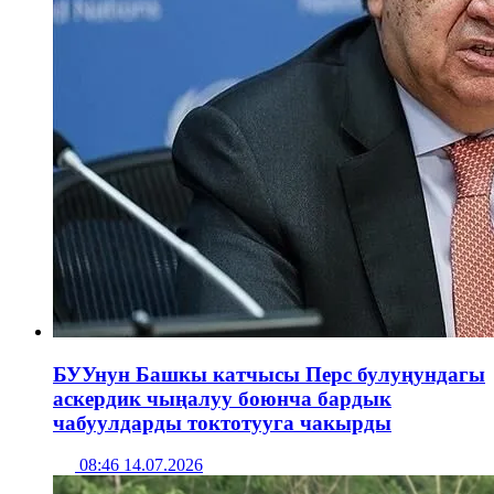
БУУнун Башкы катчысы Перс булуңундагы
аскердик чыңалуу боюнча бардык
чабуулдарды токтотууга чакырды
08:46 14.07.2026