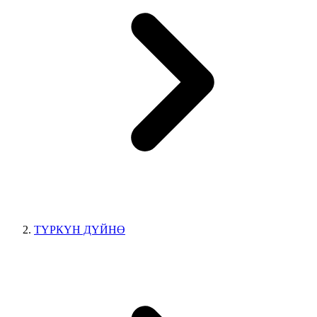
ТҮРКҮН ДҮЙНӨ