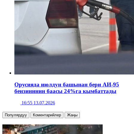
Орусияда июлдун башынан бери АИ-95
бензининин баасы 24%га кымбаттады
16:55 13.07.2026
Популярдуу
Коментарийлер
Жаңы