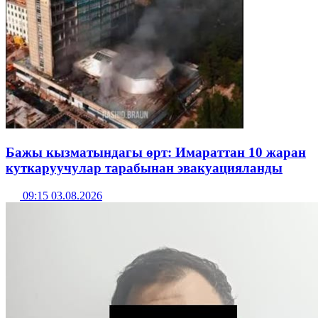
Бажы кызматындагы өрт: Имараттан 10 жаран
куткаруучулар тарабынан эвакуацияланды
09:15 03.08.2026