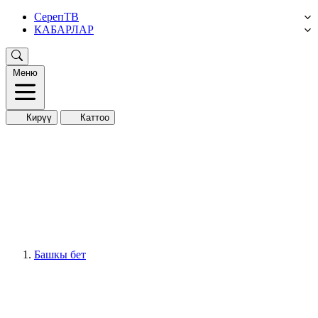
СерепТВ
КАБАРЛАР
Меню
Кирүү
Каттоо
Башкы бет