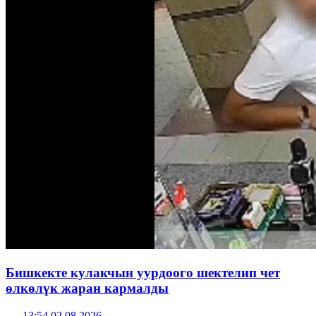
Бишкекте кулакчын уурдоого шектелип чет
өлкөлүк жаран кармалды
13:54 02.08.2026