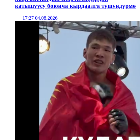
катышуусу боюнча кырдаалга түшүндүрмө
17:27 04.08.2026