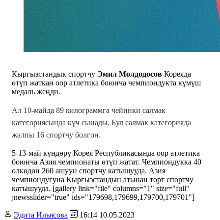
Кыргызстандык спортчу
Эмил Молдодосов
Кореяда
өтүп жаткан оор атлетика боюнча чемпиондукта күмүш
медаль жеңди.
Ал 10-майда 89 килограммга чейинки салмак
категориясында күч сынады. Бул салмак категорияда
жалпы 16 спортчу болгон.
5-13-май күндөрү Корея Республикасында оор атлетика
боюнча Азия чемпионаты өтүп жатат. Чемпиондукка 40
өлкөдөн 260 ашуун спортчу катышууда. Азия
чемпиондугуна Кыргызстандын атынан төрт спортчу
катышууда. [gallery link="file" columns="1" size="full"
jnewsslider="true" ids="179698,179699,179700,179701"]
Эдита Ильясова
16:14 10.05.2023