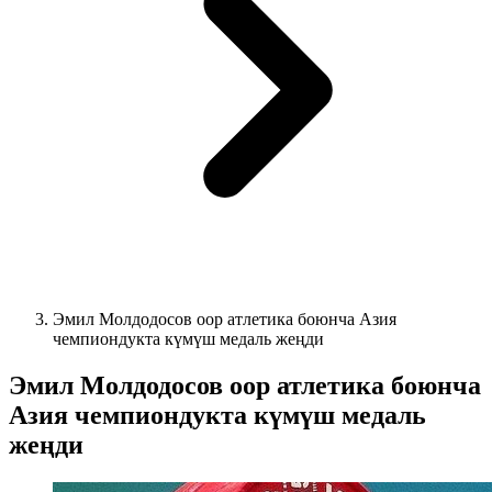
Эмил Молдодосов оор атлетика боюнча Азия
чемпиондукта күмүш медаль жеңди
Эмил Молдодосов оор атлетика боюнча
Азия чемпиондукта күмүш медаль
жеңди