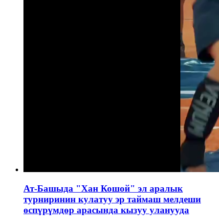
Ат-Башыда "Хан Кошой" эл аралык
турниринин кулатуу эр таймаш мелдеши
өспүрүмдөр арасында кызуу уланууда