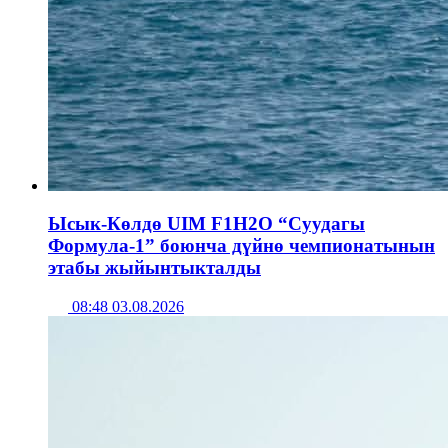
Ысык-Көлдө UIM F1H2O “Суудагы
Формула-1” боюнча дүйнө чемпионатынын
этабы жыйынтыкталды
08:48 03.08.2026