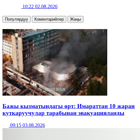
10:22 02.08.2026
Популярдуу
Коментарийлер
Жаңы
Бажы кызматындагы өрт: Имараттан 10 жаран
куткаруучулар тарабынан эвакуацияланды
09:15 03.08.2026