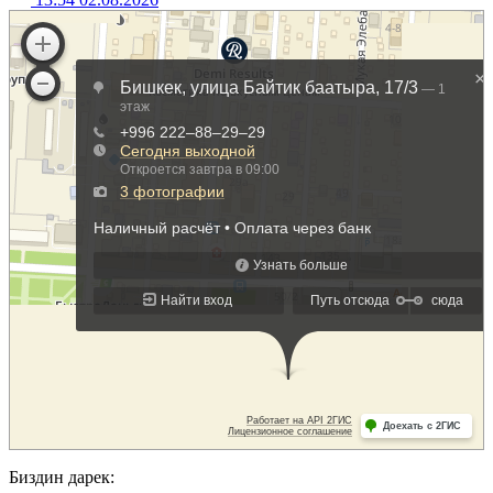
Биздин дарек: