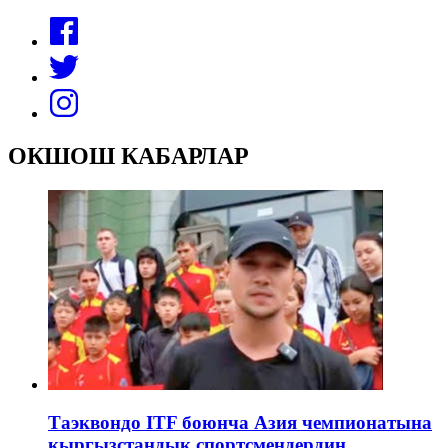
ОКШОШ КАБАРЛАР
Таэквондо ITF боюнча Азия чемпионатына
кыргызстандык спортсмендердин