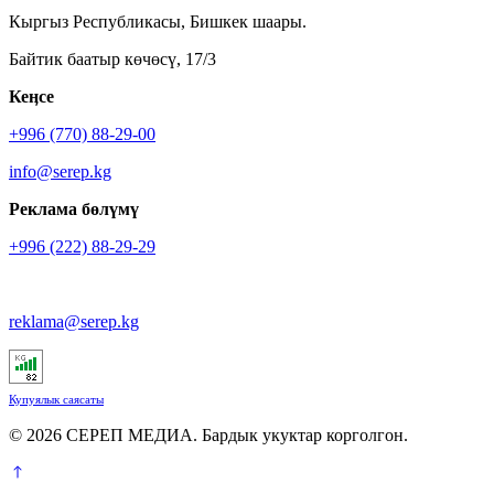
Кыргыз Республикасы, Бишкек шаары.
Байтик баатыр көчөсү, 17/3
Кеӊсе
+996 (770) 88-29-00
info@serep.kg
Реклама бөлүмү
+996 (222) 88-29-29
reklama@serep.kg
Купуялык саясаты
© 2026 СЕРЕП МЕДИА. Бардык укуктар корголгон.