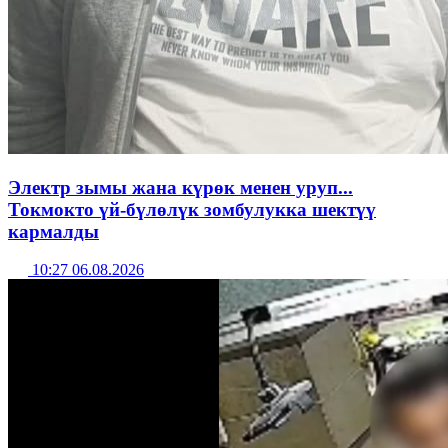
Электр зымы жана күрөк менен уруп...
Токмокто үй-бүлөлүк зомбулукка шектүү
кармалды
10:27 06.08.2026