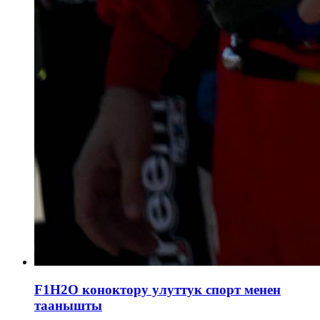
F1H2O коноктору улуттук спорт менен
таанышты