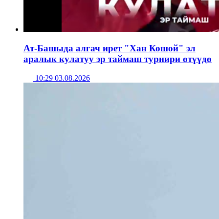
Ат-Башыда алгач ирет "Хан Кошой" эл
аралык кулатуу эр таймаш турнири өтүүдө
10:29 03.08.2026