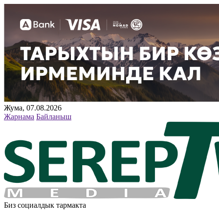
Жума, 07.08.2026
Жарнама
Байланыш
Биз социалдык тармакта