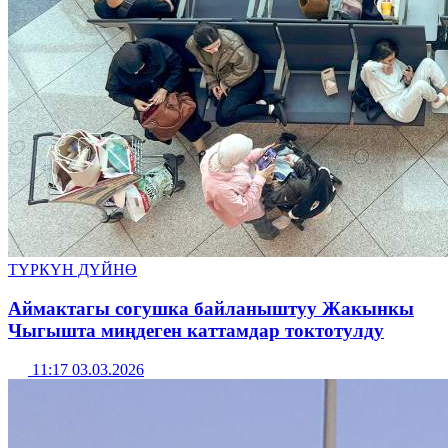
ТҮРКҮН ДҮЙНӨ
Аймактагы согушка байланыштуу Жакынкы
Чыгышта миңдеген каттамдар токтотулду
11:17 03.03.2026