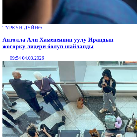
ТҮРКҮН ДҮЙНӨ
Аятолла Али Хаменеинин уулу Ирандын
жогорку лидери болуп шайланды
09:54 04.03.2026