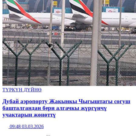
ТҮРКҮН ДҮЙНӨ
Дубай аэропорту Жакынкы Чыгыштагы согуш
башталгандан бери алгачкы жүргүнчү
учактарын жөнөттү
09:48 03.03.2026