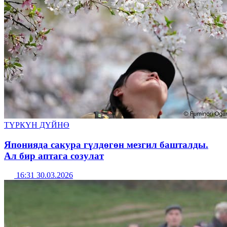
ТҮРКҮН ДҮЙНӨ
Японияда сакура гүлдөгөн мезгил башталды.
Ал бир аптага созулат
16:31 30.03.2026