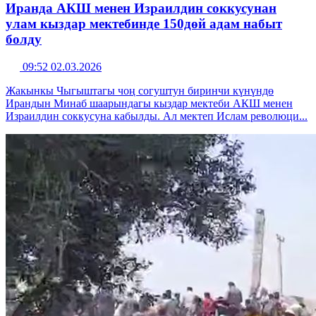
Иранда АКШ менен Израилдин соккусунан
улам кыздар мектебинде 150дөй адам набыт
болду
09:52 02.03.2026
Жакынкы Чыгыштагы чоң согуштун биринчи күнүндө
Ирандын Минаб шаарындагы кыздар мектеби АКШ менен
Израилдин соккусуна кабылды. Ал мектеп Ислам революци...