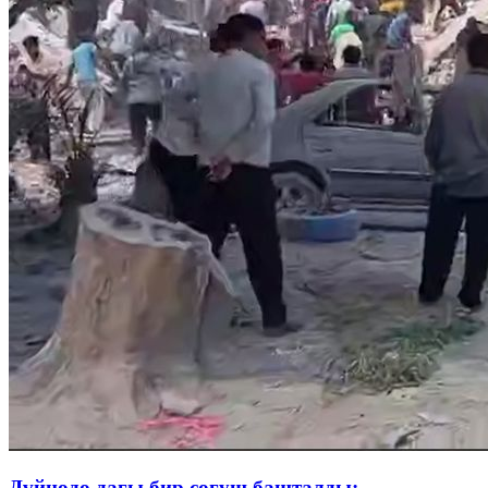
Дүйнөдө дагы бир согуш башталды: