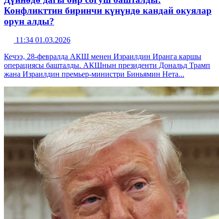
Конфликттин биринчи күнүндө кандай окуялар
орун алды?
11:34 01.03.2026
Кечээ, 28-февралда АКШ менен Израилдин Иранга каршы
операциясы башталды. АКШнын президенти Дональд Трамп
жана Израилдин премьер-министри Биньямин Нета...