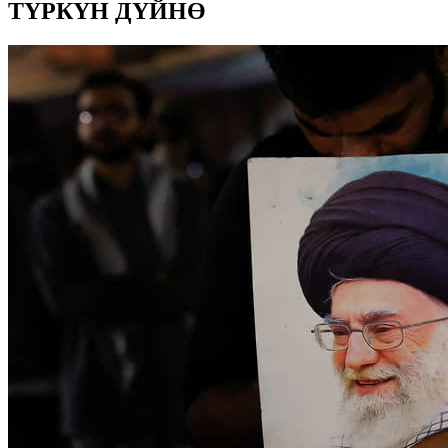
ТҮРКҮН ДҮЙНӨ