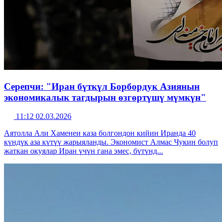
Серепчи: "Иран бүткүл Борбордук Азиянын
экономикалык тагдырын өзгөртүшү мүмкүн"
11:12 02.03.2026
Аятолла Али Хаменеи каза болгондон кийин Иранда 40
күндүк аза күтүү жарыяланды. Экономист Алмас Чукин болуп
жаткан окуялар Иран үчүн гана эмес, бүтүнд...