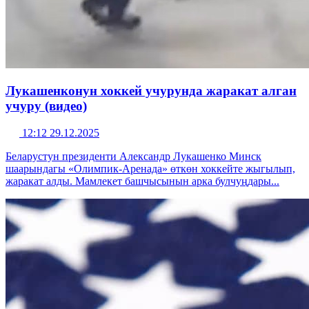
Лукашенконун хоккей учурунда жаракат алган
учуру (видео)
12:12 29.12.2025
Беларустун президенти Александр Лукашенко Минск
шаарындагы «Олимпик-Аренада» өткөн хоккейте жыгылып,
жаракат алды. Мамлекет башчысынын арка булчуңдары...