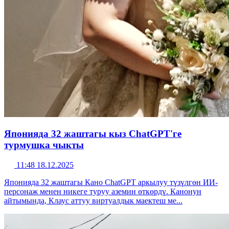
Японияда 32 жаштагы кыз ChatGPT'ге
турмушка чыкты
11:48 18.12.2025
Японияда 32 жаштагы Кано ChatGPT аркылуу түзүлгөн ИИ-
персонаж менен никеге туруу аземин өткөрдү. Канонун
айтымында, Клаус аттуу виртуалдык маектеш ме...