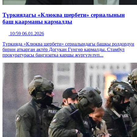
Түркиядагы «Клюква шербети» сериалынын
баш каарманы кармалды
10:59 06.01.2026
Түркияда «Клюква шербети» сериалындагы башкы ролдордун
бирин аткарган актёр Догукан Гүнгөр кармалды. Стамбул
прокуратурасы баңгизатка каршы жүргүзүлүп...