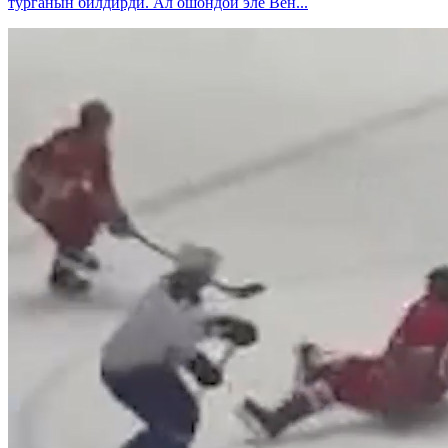
турганын билдирди. Ал ошондой эле Вен...