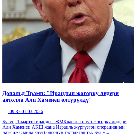
Дональд Трамп: "Ирандын жогорку лидери
аятолла Али Хаменеи өлтүрүлдү"
09:37 01.03.2026
Бүгүн, 1-мартта ирандык ЖМКлар өлкөнүн жогорку лидери
Али Хаменеи АКШ жана Израиль жүргүзгөн операциянын
натыйжасында каза болгонун тастыкташты. Бул м...