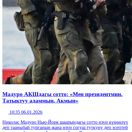
Мадуро АКШдагы сотто: «Мен президентмин.
Татыктуу адаммын. Акмын»
10:35 06.01.2026
Николас Мадуро Нью-Йорк шаарындагы сотто өзүн күнөөлүү
деп тааныбай турганын жана өзүн согуш туткуну деп эсептей