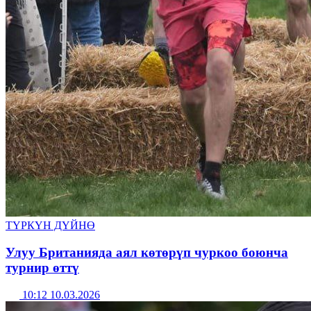
ТҮРКҮН ДҮЙНӨ
Улуу Британияда аял көтөрүп чуркоо боюнча
турнир өттү
10:12 10.03.2026