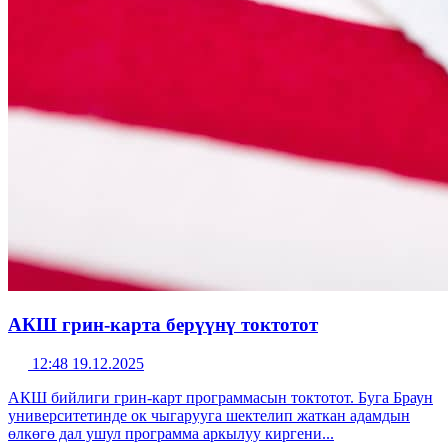
АКШ грин-карта берүүнү токтотот
12:48 19.12.2025
АКШ бийлиги грин-карт программасын токтотот. Буга Браун
университетинде ок чыгарууга шектелип жаткан адамдын
өлкөгө дал ушул программа аркылуу киргени...