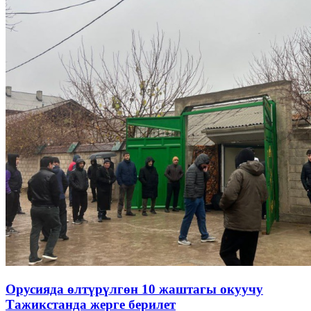
Орусияда өлтүрүлгөн 10 жаштагы окуучу
Тажикстанда жерге берилет