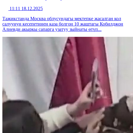
11:11 18.12.2025
Тажикстанда Москва облусундагы мектепке жасалган кол
салуунун кесепетинен каза болгон 10 жаштагы Кобилджон
Алиевди акыркы сапарга узатуу зыйнаты өтүп...