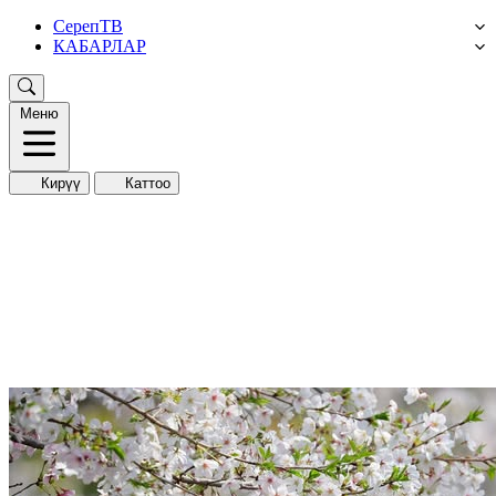
СерепТВ
КАБАРЛАР
Меню
Кирүү
Каттоо