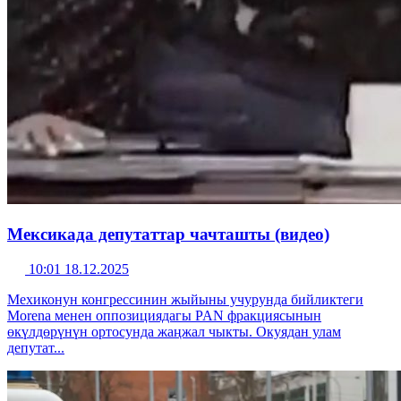
Мексикада депутаттар чачташты (видео)
10:01 18.12.2025
Мехиконун конгрессинин жыйыны учурунда бийликтеги
Morena менен оппозициядагы PAN фракциясынын
өкүлдөрүнүн ортосунда жаңжал чыкты. Окуядан улам
депутат...