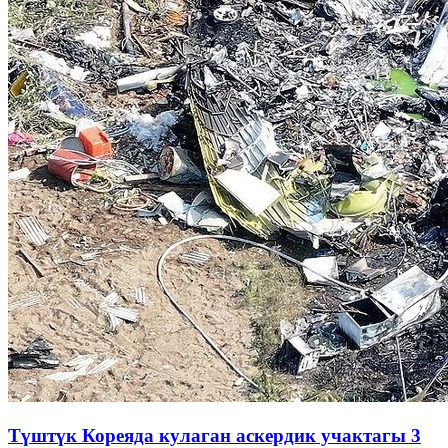
Түштүк Кореяда кулаган аскердик учактагы 3