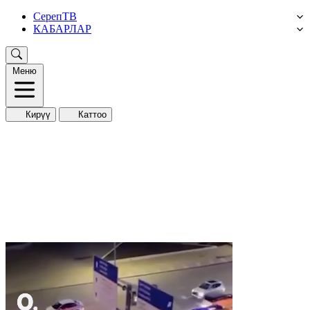
СерепТВ
КАБАРЛАР
Меню
Кирүү
Каттоо