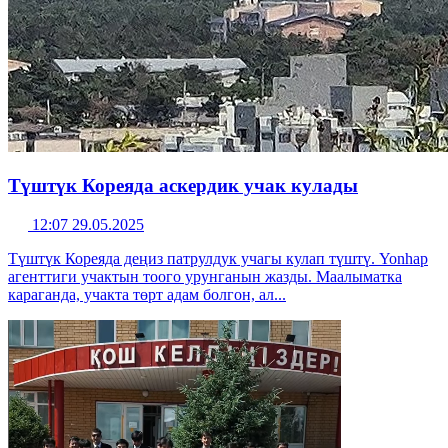
Түштүк Кореяда аскердик учак кулады
12:07 29.05.2025
Түштүк Кореяда деңиз патрулдук учагы кулап түштү. Yonhap
агенттиги учактын тоого урунганын жазды. Маалыматка
караганда, учакта төрт адам болгон, ал...