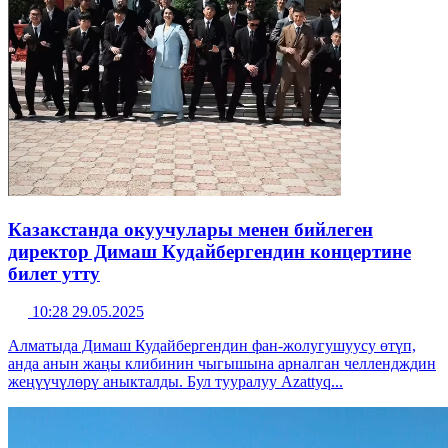
Казакстанда окуучулары менен бийлеген
директор Димаш Кудайбергендин концертине
билет утту
10:28 29.05.2025
Алматыда Димаш Кудайбергендин фан-жолугушуусу өтүп,
анда анын жаңы клибинин чыгышына арналган челлендждин
жеңүүчүлөрү аныкталды. Бул тууралуу Azattyq...