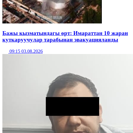
Бажы кызматындагы өрт: Имараттан 10 жаран
куткаруучулар тарабынан эвакуацияланды
09:15 03.08.2026