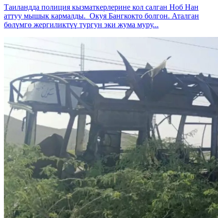
Таиландда полиция кызматкерлерине кол салган Ноб Нан
аттуу мышык кармалды. Окуя Бангкокто болгон. Аталган
бөлүмгө жергиликтүү тургун эки жума муру...