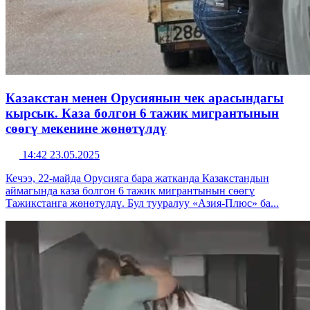
Казакстан менен Орусиянын чек арасындагы
кырсык. Каза болгон 6 тажик мигрантынын
сөөгү мекенине жөнөтүлдү
14:42 23.05.2025
Кечээ, 22-майда Орусияга бара жатканда Казакстандын
аймагында каза болгон 6 тажик мигрантынын сөөгү
Тажикстанга жөнөтүлдү. Бул тууралуу «Азия-Плюс» ба...