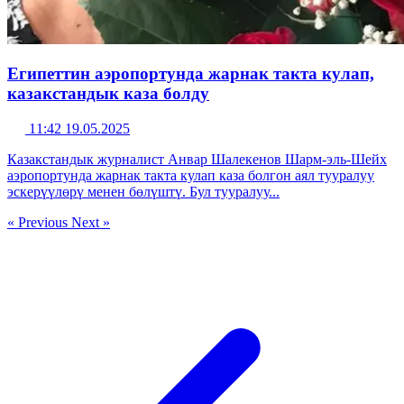
Египеттин аэропортунда жарнак такта кулап,
казакстандык каза болду
11:42 19.05.2025
Казакстандык журналист Анвар Шалекенов Шарм-эль-Шейх
аэропортунда жарнак такта кулап каза болгон аял тууралуу
эскерүүлөрү менен бөлүштү. Бул тууралуу...
« Previous
Next »