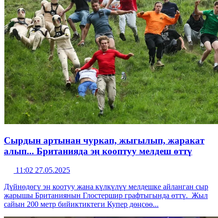
Сырдын артынан чуркап, жыгылып, жаракат
алып... Британияда эң кооптуу мелдеш өттү
11:02 27.05.2025
Дүйнөдөгү эң коотуу жана күлкүлүү мелдешке айланган сыр
жарышы Британиянын Глостершир графтыгында өттү. Жыл
сайын 200 метр бийиктиктеги Купер дөңсөө...