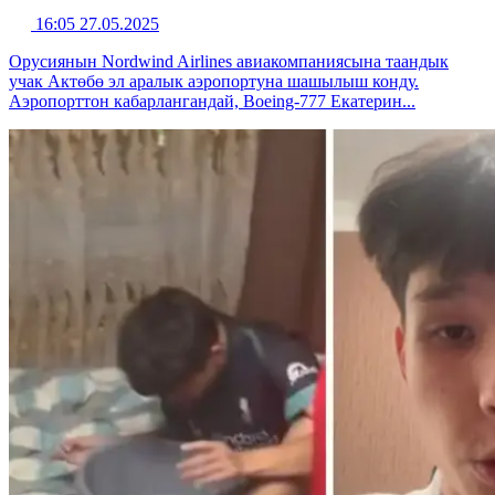
16:05 27.05.2025
Орусиянын Nordwind Airlines авиакомпаниясына таандык
учак Актөбө эл аралык аэропортуна шашылыш конду.
Аэропорттон кабарлангандай, Boeing-777 Екатерин...