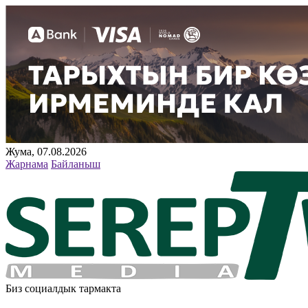
Жума, 07.08.2026
Жарнама
Байланыш
Биз социалдык тармакта