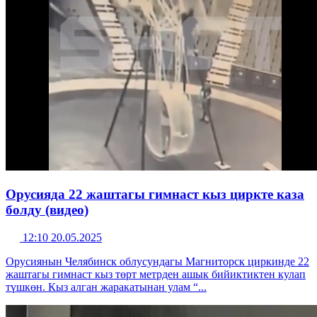
Орусияда 22 жаштагы гимнаст кыз циркте каза
болду (видео)
12:10 20.05.2025
Орусиянын Челябинск облусундагы Магниторск циркинде 22
жаштагы гимнаст кыз төрт метрден ашык бийиктиктен кулап
түшкөн. Кыз алган жаракатынан улам “...