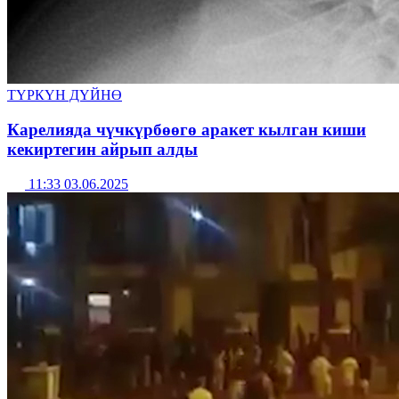
ТҮРКҮН ДҮЙНӨ
Карелияда чүчкүрбөөгө аракет кылган киши
кекиртегин айрып алды
11:33 03.06.2025