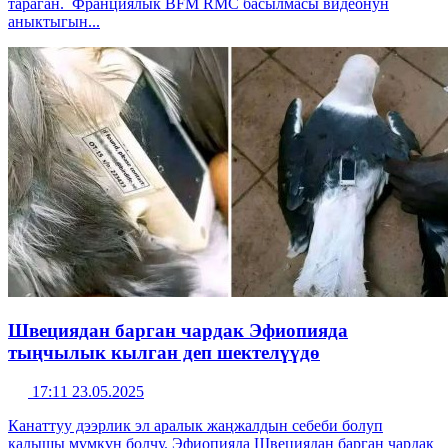
тараган. Франциялык BFM RMC басылмасы видеонун
аныктыгын...
Швециядан барган чардак Эфиопияда
тыңчылык кылган деп шектелүүдө
17:11 23.05.2025
Канаттуу дээрлик эл аралык жаңжалдын себеби болуп
калышы мүмкүн болчу. Эфиопияда Швециядан барган чардак