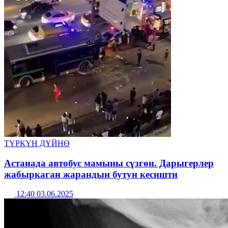
ТҮРКҮН ДҮЙНӨ
Астанада автобус мамыны сүзгөн. Дарыгерлер
жабыркаган жарандын бутун кесишти
12:40 03.06.2025