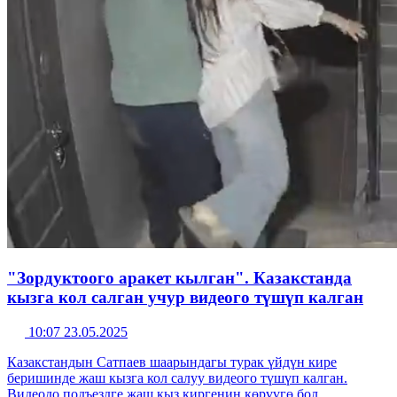
"Зордуктоого аракет кылган". Казакстанда
кызга кол салган учур видеого түшүп калган
10:07 23.05.2025
Казакстандын Сатпаев шаарындагы турак үйдүн кире
беришинде жаш кызга кол салуу видеого түшүп калган.
Видеодо подъездге жаш кыз киргенин көрүүгө бол...