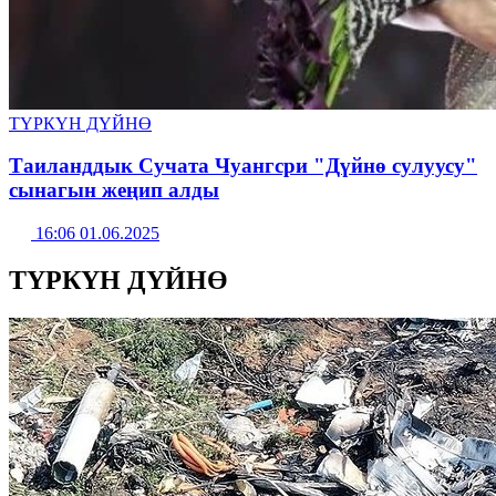
ТҮРКҮН ДҮЙНӨ
Таиланддык Сучата Чуангсри "Дүйнө сулуусу"
сынагын жеңип алды
16:06 01.06.2025
ТҮРКҮН ДҮЙНӨ