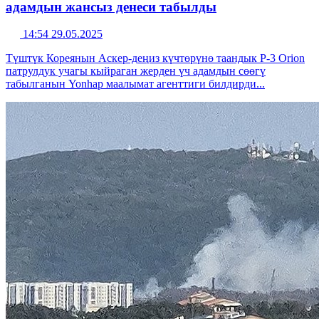
адамдын жансыз денеси табылды
14:54 29.05.2025
Түштүк Кореянын Аскер-деңиз күчтөрүнө таандык P-3 Orion
патрулдук учагы кыйраган жерден үч адамдын сөөгү
табылганын Yonhap маалымат агенттиги билдирди...