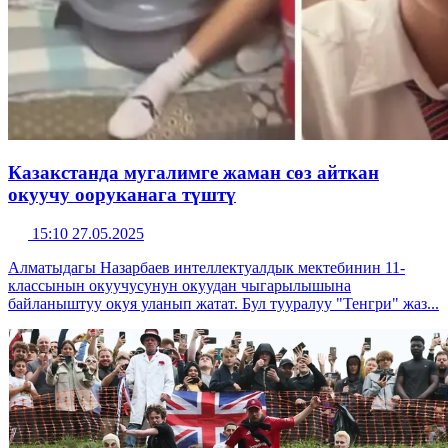
Казакстанда мугалимге жаман сөз айткан
окуучу ооруканага түштү
15:10 27.05.2025
Алматыдагы Назарбаев интеллектуалдык мектебинин 11-
классынын окуучусунун окуудан чыгарылышына
байланыштуу окуя уланып жатат. Бул тууралуу "Тенгри" жаз...