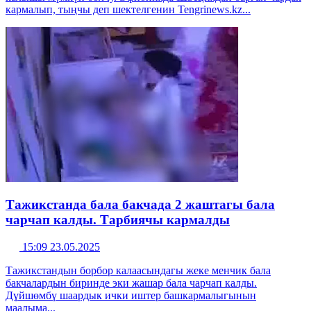
кармалып, тыңчы деп шектелгенин Tengrinews.kz...
Тажикстанда бала бакчада 2 жаштагы бала
чарчап калды. Тарбиячы кармалды
15:09 23.05.2025
Тажикстандын борбор калаасындагы жеке менчик бала
бакчалардын биринде эки жашар бала чарчап калды.
Дүйшөмбү шаардык ички иштер башкармалыгынын
маалыма...