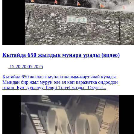
Кытайда 650 жылдык мунара урады (видео)
15:20 20.05.2025
Кытайда 650 жылдык мунара жарым-жартылай кулады.
Мындан бир жыл мурун эле ал көп каражатка оңдоодон
өткөн. Бул тууралуу Tengri Travel жазды. Окуяга...