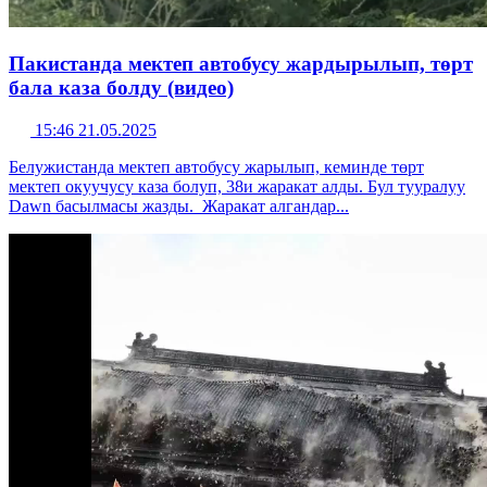
Пакистанда мектеп автобусу жардырылып, төрт
бала каза болду (видео)
15:46 21.05.2025
Белужистанда мектеп автобусу жарылып, кеминде төрт
мектеп окуучусу каза болуп, 38и жаракат алды. Бул тууралуу
Dawn басылмасы жазды. Жаракат алгандар...