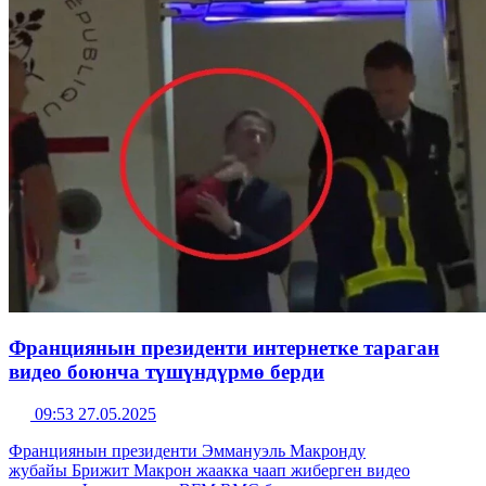
Франциянын президенти интернетке тараган
видео боюнча түшүндүрмө берди
09:53 27.05.2025
Франциянын президенти Эммануэль Макронду
жубайы Брижит Макрон жаакка чаап жиберген видео