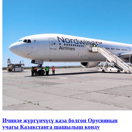
Ичинде жүргүнчүсү каза болгон Орусиянын
учагы Казакстанга шашылыш конду