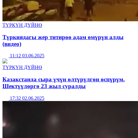
ТҮРКҮН ДҮЙНӨ
Түркиядагы жер титирөө адам өмүрүн алды
(видео)
11:12 03.06.2025
ТҮРКҮН ДҮЙНӨ
Казакстанда сыра үчүн өлтүрүлгөн өспүрүм.
Шектүүлөргө 23 жыл суралды
17:32 02.06.2025