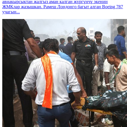
авиакырсыктан жалгыз аман калган жүргүнчү экенин
ЖМКлар жазышкан. Рамеш Лондонго багыт алган Boeing 787
учагын...