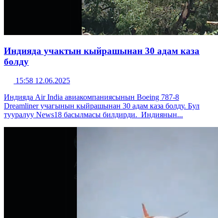
Индияда учактын кыйрашынан 30 адам каза
болду
15:58 12.06.2025
Индияда Air India авиакомпаниясынын Boeing 787-8
Dreamliner учагынын кыйрашынан 30 адам каза болду. Бул
тууралуу News18 басылмасы билдирди. Индиянын...