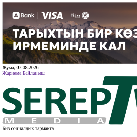
Жума, 07.08.2026
Жарнама
Байланыш
Биз социалдык тармакта