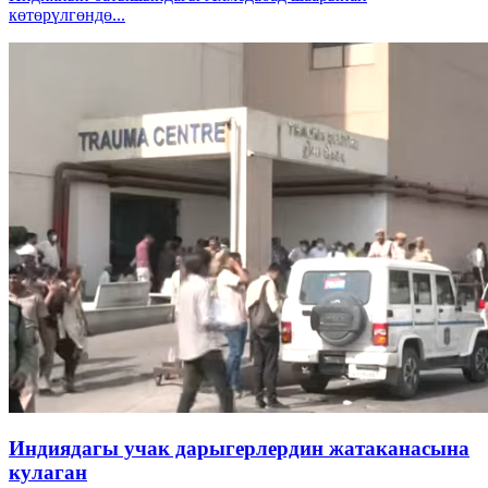
көтөрүлгөндө...
Индиядагы учак дарыгерлердин жатаканасына
кулаган