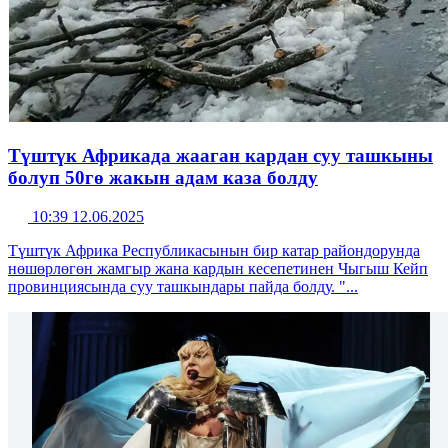
Түштүк Африкада жааган кардан суу ташкыны
болуп 50гө жакын адам каза болду
10:39 12.06.2025
Түштүк Африка Республикасынын бир катар райондорунда
нөшөрлөгөн жамгыр жана кардын кесепетинен Чыгыш Кейп
провинциясында суу ташкындары пайда болду. "...