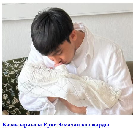
Казак ырчысы Ерке Эсмахан көз жарды