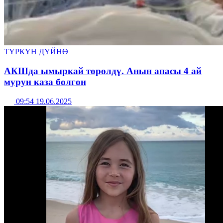
ТҮРКҮН ДҮЙНӨ
АКШда ымыркай төрөлдү. Анын апасы 4 ай
мурун каза болгон
09:54 19.06.2025