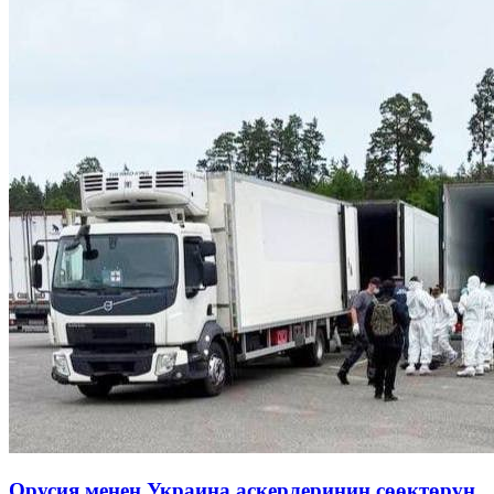
Орусия менен Украина аскерлеринин сөөктөрүн