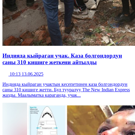
Индияда кыйраган учак. Каза болгондордун
саны 310 кишиге жеткени айтылды
10:13 13.06.2025
Индияда кыйраган учактын кесепетинен каза болгондордун
саны 310 кишиге жетти. Бул тууралуу The New Indian Express
жазды. Маалыматка караганда, учак...