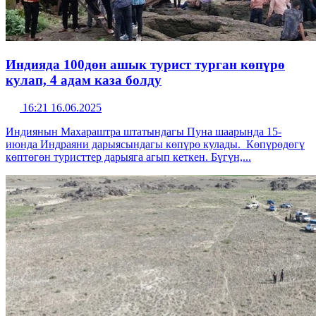
Индияда 100дөн ашык турист турган көпүрө
кулап, 4 адам каза болду
16:21 16.06.2025
Индиянын Махараштра штатындагы Пуна шаарында 15-
июнда Индраяни дарыясындагы көпүрө кулады. Көпүрөдөгү
көптөгөн туристтер дарыяга агып кеткен. Бүгүн,...