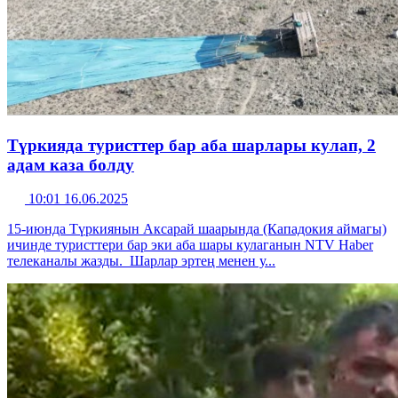
Түркияда туристтер бар аба шарлары кулап, 2
адам каза болду
10:01 16.06.2025
15-июнда Түркиянын Аксарай шаарында (Кападокия аймагы)
ичинде туристтери бар эки аба шары кулаганын NTV Haber
телеканалы жазды. Шарлар эртең менен у...