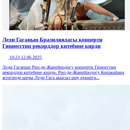
Леди Гаганын Бразилиядагы концерти
Гиннесстин рекорддор китебине кирди
10:23 12.06.2025
Леди Гаганын Рио-де-Жанейродогу концерти Гиннестин
рекорддор китебине кирди. Рио-де-Жанейродогу Копакабана
жээгинде ырчы Леди Гага акысыз шоу өткөргө...