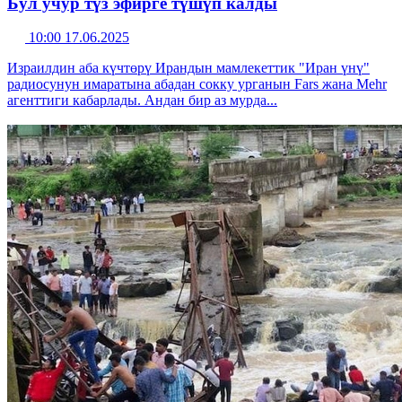
Бул учур түз эфирге түшүп калды
10:00 17.06.2025
Израилдин аба күчтөрү Ирандын мамлекеттик "Иран үнү"
радиосунун имаратына абадан сокку урганын Fars жана Mehr
агенттиги кабарлады. Андан бир аз мурда...