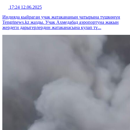
17:24 12.06.2025
Индияда кыйраган учак жатакананын чатырына түшкөнүн
Tengrinews.kz жазды. Учак Ахмедабад аэропортуна жакын
жердеги дарыгерлердин жатаканасына кулап тү...