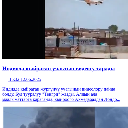
Индияда кыйраган учактын видеосу тарады
15:32 12.06.2025
Индияда кыйраган жүргүнчү учагынын видеолору пайда
болду. Бул тууралуу "Тенгри" жазды. Алдын ала
маалыматтарга караганда, кыйроого Ахмедабаддан Лондо...