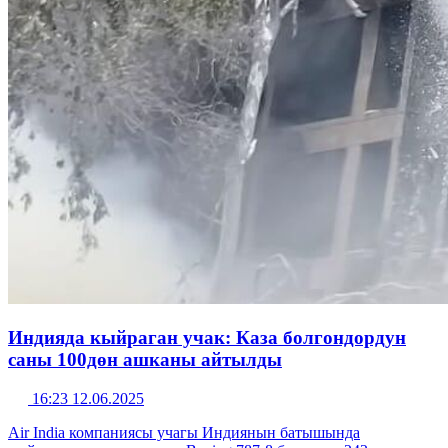
Индияда кыйраган учак: Каза болгондордун
саны 100дөн ашканы айтылды
16:23 12.06.2025
Air India компаниясы учагы Индиянын батышында