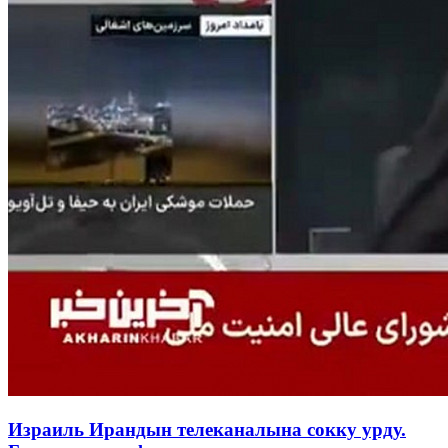
Израиль Ирандын телеканалына сокку урду.