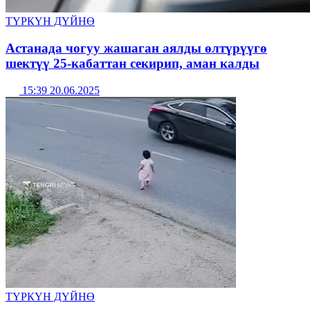
ТҮРКҮН ДҮЙНӨ
Астанада чогуу жашаган аялды өлтүрүүгө
шектүү 25-кабаттан секирип, аман калды
15:39 20.06.2025
ТҮРКҮН ДҮЙНӨ