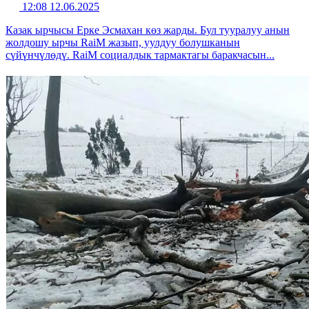
12:08 12.06.2025
Казак ырчысы Ерке Эсмахан көз жарды. Бул тууралуу анын
жолдошу ырчы RaiM жазып, уулдуу болушканын
сүйүнчүлөдү. RaiM социалдык тармактагы баракчасын...