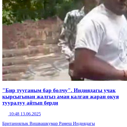
"Бир тууганым бар болчу". Индиядагы учак
кырсыгынан жалгыз аман калган жаран окуя
тууралуу айтып берди
10:48 13.06.2025
Британиялык Вишвашкумар Рамеш Индиядагы