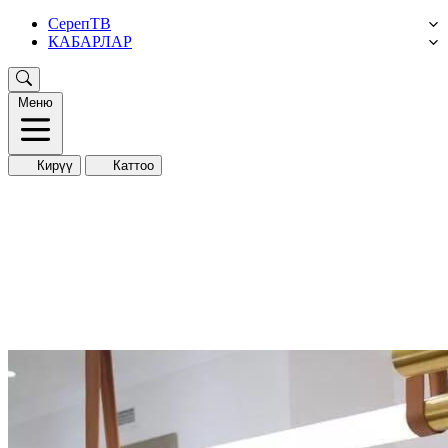
СерепТВ
КАБАРЛАР
Меню
Кирүү
Каттоо