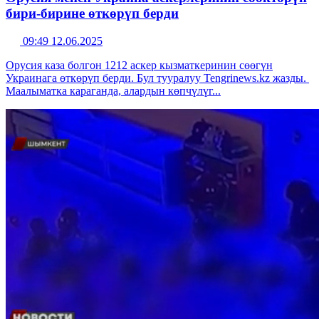
бири-бирине өткөрүп берди
09:49 12.06.2025
Орусия каза болгон 1212 аскер кызматкеринин сөөгүн
Украинага өткөрүп берди. Бул тууралуу Tengrinews.kz жазды.
Маалыматка караганда, алардын көпчүлүг...