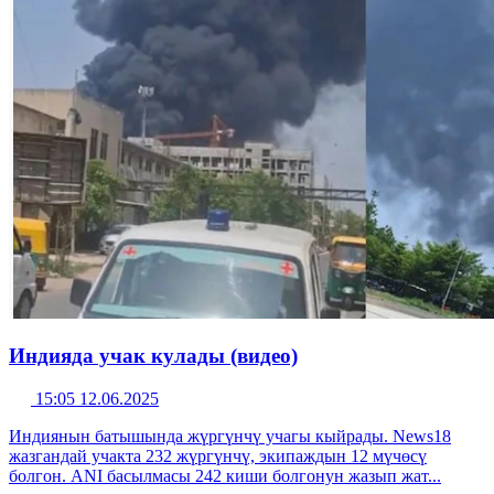
Индияда учак кулады (видео)
15:05 12.06.2025
Индиянын батышында жүргүнчү учагы кыйрады. News18
жазгандай учакта 232 жүргүнчү, экипаждын 12 мүчөсү
болгон. ANI басылмасы 242 киши болгонун жазып жат...