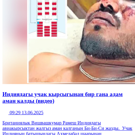
Индиядагы учак кырсыгынан бир гана адам
аман калды (видео)
09:29 13.06.2025
Британиялык Вишвашкумар Рамеш Индиядагы
авиакырсыктан жалгыз аман калганын Би-Би-Си жазды. Учак
Индиянын батышындагы Ахмедабад шаарынан