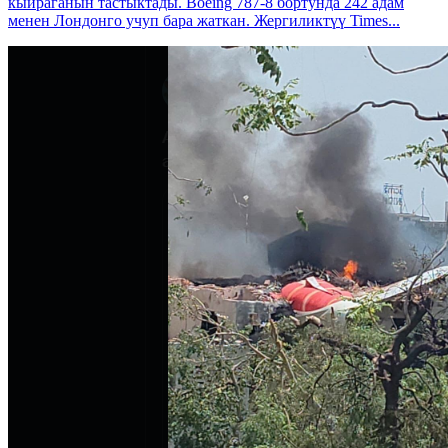
кыйраганын тастыктады. Boeing 787-8 бортунда 242 адам
менен Лондонго учуп бара жаткан. Жергиликтүү Times...