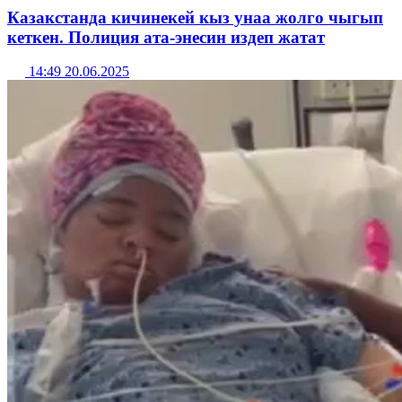
Казакстанда кичинекей кыз унаа жолго чыгып
кеткен. Полиция ата-энесин издеп жатат
14:49 20.06.2025