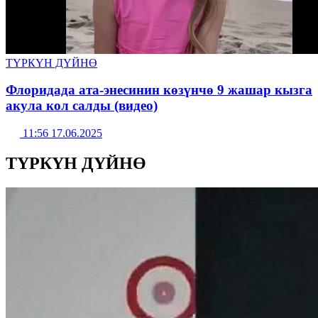
ТҮРКҮН ДҮЙНӨ
Флоридада ата-энесинин көзүнчө 9 жашар кызга
акула кол салды (видео)
11:56 17.06.2025
ТҮРКҮН ДҮЙНӨ