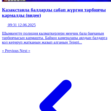
Казакстанда балдарды сабап жүргөн тарбиячы
кармалды (видео)
09:31 12.06.2025
Шымкентте полиция кызматкерлери менчик бала бакчанын
тарбиячысын кармашты. Байкоо камералары аялдын балдарга
кол көтөрүп жатканын жазып алганын Tengri...
« Previous
Next »